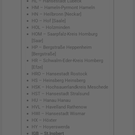
HL – Hansestadt Lübeck
HM – Hameln-Pyrmont Hameln
HN – Heilbronn [Neckar]
HO – Hof [Saale]
HOL – Holzminden
HOM – Saarpfalz-Kreis Homburg
[Saar]
HP – Bergstraße Heppenheim
[Bergstraße]
HR – Schwalm-Eder-Kreis Homberg
[Efze]
HRO – Hansestadt Rostock
HS – Heinsberg Heinsberg
HSK – Hochsauerlandkreis Meschede
HST – Hansestadt Stralsund
HU – Hanau Hanau
HVL – Havelland Rathenow
HWI – Hansestadt Wismar
HX – Höxter
HY – Hoyerswerda
IGB – St.Ingbert