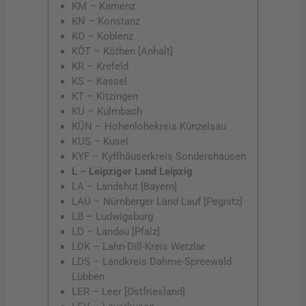
KM – Kamenz
KN – Konstanz
KO – Koblenz
KÖT – Köthen [Anhalt]
KR – Krefeld
KS – Kassel
KT – Kitzingen
KU – Kulmbach
KÜN – Hohenlohekreis Künzelsau
KUS – Kusel
KYF – Kyffhäuserkreis Sondershausen
L – Leipziger Land Leipzig
LA – Landshut [Bayern]
LAU – Nürnberger Land Lauf [Pegnitz]
LB – Ludwigsburg
LD – Landau [Pfalz]
LDK – Lahn-Dill-Kreis Wetzlar
LDS – Landkreis Dahme-Spreewald
Lübben
LER – Leer [Ostfriesland]