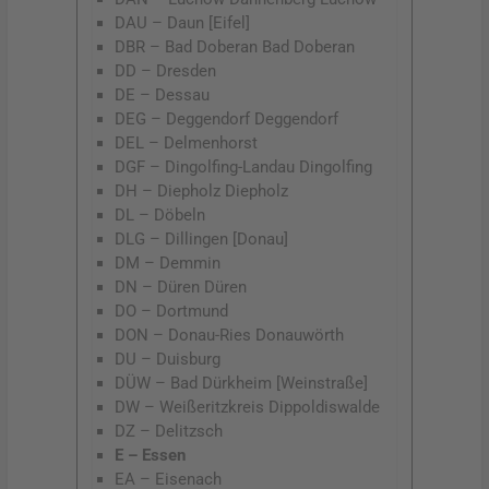
DAU – Daun [Eifel]
DBR – Bad Doberan Bad Doberan
DD – Dresden
DE – Dessau
DEG – Deggendorf Deggendorf
DEL – Delmenhorst
DGF – Dingolfing-Landau Dingolfing
DH – Diepholz Diepholz
DL – Döbeln
DLG – Dillingen [Donau]
DM – Demmin
DN – Düren Düren
DO – Dortmund
DON – Donau-Ries Donauwörth
DU – Duisburg
DÜW – Bad Dürkheim [Weinstraße]
DW – Weißeritzkreis Dippoldiswalde
DZ – Delitzsch
E – Essen
EA – Eisenach