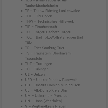
TBB – Main-Tauber-Kreis
Tauberbischofsheim
TF – Teltow-Fläming Luckenwalde
THL – Thüringen
THW – Technisches Hilfswerk
TIR – Tirschenreuth
TO – Torgau-Oschatz Torgau
TÖL – Bad Tölz-Wolfratshausen Bad
Tölz
TR – Trier-Saarburg Trier
TS – Traunstein [Oberbayern]
Traunstein
TUT – Tuttlingen
TÜ – Tübingen
UE – Uelzen
UER – Uecker-Randow Pasewalk
UH – Unstrut-Hainich Mühlhausen
UL – Alb-Donau-Kreis Ulm
UM – Uckermark Prenzlau
UN – Unna [Westfalen]
V – Vogtlandkreis Plauen