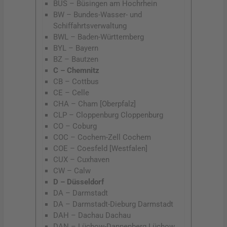
BÜS – Büsingen am Hochrhein
BW – Bundes-Wasser- und
Schiffahrtsverwaltung
BWL – Baden-Württemberg
BYL – Bayern
BZ – Bautzen
C – Chemnitz
CB – Cottbus
CE – Celle
CHA – Cham [Oberpfalz]
CLP – Cloppenburg Cloppenburg
CO – Coburg
COC – Cochem-Zell Cochem
COE – Coesfeld [Westfalen]
CUX – Cuxhaven
CW – Calw
D – Düsseldorf
DA – Darmstadt
DA – Darmstadt-Dieburg Darmstadt
DAH – Dachau Dachau
DAN – Lüchow-Dannenberg Lüchow