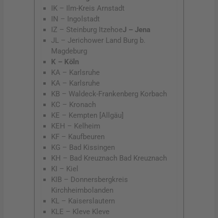
IK – Ilm-Kreis Arnstadt
IN – Ingolstadt
IZ – Steinburg Itzehoe
J – Jena
JL – Jerichower Land Burg b.
Magdeburg
K – Köln
KA – Karlsruhe
KA – Karlsruhe
KB – Waldeck-Frankenberg Korbach
KC – Kronach
KE – Kempten [Allgäu]
KEH – Kelheim
KF – Kaufbeuren
KG – Bad Kissingen
KH – Bad Kreuznach Bad Kreuznach
KI – Kiel
KIB – Donnersbergkreis
Kirchheimbolanden
KL – Kaiserslautern
KLE – Kleve Kleve