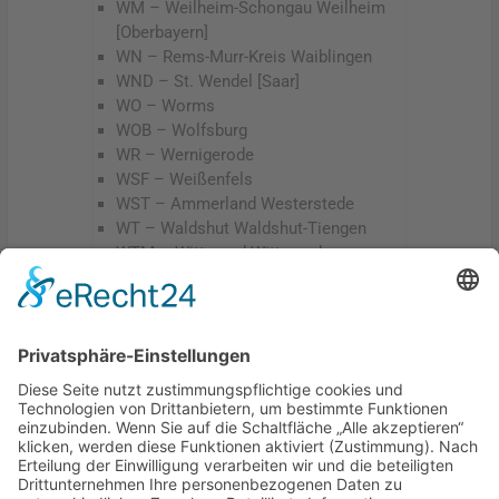
WM – Weilheim-Schongau Weilheim
[Oberbayern]
WN – Rems-Murr-Kreis Waiblingen
WND – St. Wendel [Saar]
WO – Worms
WOB – Wolfsburg
WR – Wernigerode
WSF – Weißenfels
WST – Ammerland Westerstede
WT – Waldshut Waldshut-Tiengen
WTM – Wittmund Wittmund
WÜ – Würzburg
WUG – Weißenburg-Gunzenhausen
Weißenburg [Bayern]
WUN – Wunsiedel Wunsiedel
WW – Westerwaldkreis Montabaur
X – Bundeswehr
Y – Bundeswehr
Z – Zwickauer Land Werdau
ZI – Löbau-Zittau Zittau
ZW – Zweibrücken(Liste aus