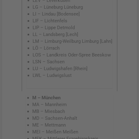
LEV – Leverkusen
LG – Lüneburg Lüneburg
LI – Lindau [Bodensee]
LIF – Lichtenfels
LIP – Lippe Detmold
LL – Landsberg [Lech]
LM – Limburg-Weilburg Limburg [Lahn]
LÖ – Lörrach
LOS – Landkreis Oder-Spree Beeskow
LSN – Sachsen
LU – Ludwigshafen [Rhein]
LWL – Ludwigslust
M – München
MA – Mannheim
MB – Miesbach
MD – Sachsen-Anhalt
ME – Mettmann
MEI – Meißen Meißen
MEK – Mittlerer Erzgebirgskreis