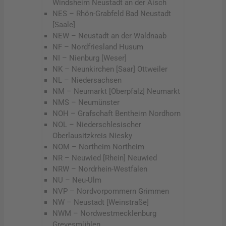
Windsheim Neustadt an der Aisch
NES – Rhön-Grabfeld Bad Neustadt
[Saale]
NEW – Neustadt an der Waldnaab
NF – Nordfriesland Husum
NI – Nienburg [Weser]
NK – Neunkirchen [Saar] Ottweiler
NL – Niedersachsen
NM – Neumarkt [Oberpfalz] Neumarkt
NMS – Neumünster
NOH – Grafschaft Bentheim Nordhorn
NOL – Niederschlesischer
Oberlausitzkreis Niesky
NOM – Northeim Northeim
NR – Neuwied [Rhein] Neuwied
NRW – Nordrhein-Westfalen
NU – Neu-Ulm
NVP – Nordvorpommern Grimmen
NW – Neustadt [Weinstraße]
NWM – Nordwestmecklenburg
Grevesmühlen