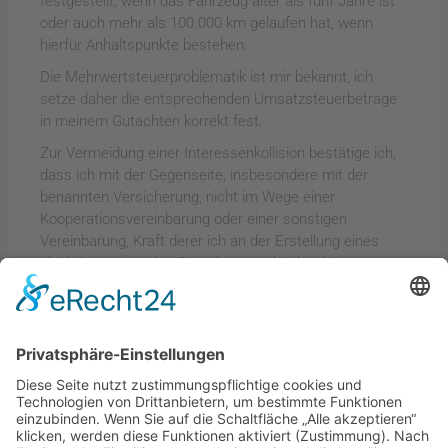
festgestellt, wenn das Fahrzeug älter als fünf Jahre ist
oder auch mehr als 100.000 km gelaufen hat, wenn
hierfür Anhaltspunkte bestehen.
Die Mehrwertsteuerproblematik ist mir bekannt, ich
setze daher die entsprechenden Umsatzsteuerbeträge
in meinem Gutachten korrekt fest.
Zur Vermeidung einer Interessenkollision bestätige ich,
dass ich mit der Gegenseite, insbesondere mit der
benannten Versicherung, nicht im Wege einer
Kooperationsvereinbarung oder einer sonstigen
Vereinbarung, Kraft derer ich an der Erstellung eines
objektiven, neutralen Gutachtens gehindert bin,
verbunden bin.
Sollte ich die vorgenannten Vorgaben nicht erfüllen, ist
unfallschaden.tv jederzeit berechtigt mich aus der Liste
zu streichen.