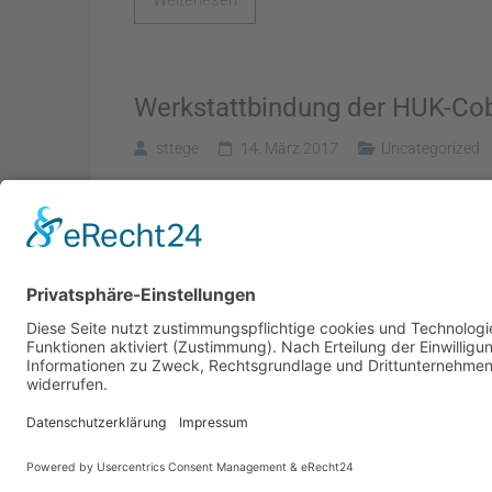
Werkstattbindung der HUK-Co
sttege
14. März 2017
Uncategorized
Weiterlesen
Copyright © 2026
. Alle Rechte vorbeh
unfallschaden.tv
Theme:
von ThemeGrill. Präsentiert von
Ample
WordPr
Cookie-Einstellungen