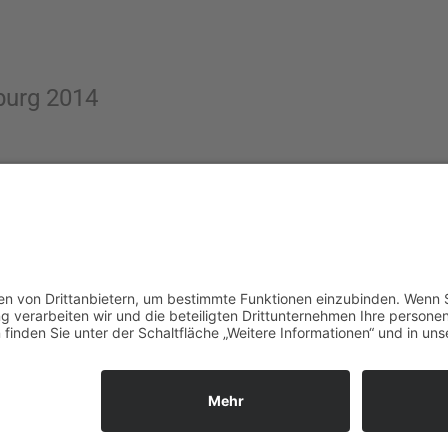
burg 2014
alten.
.
ess